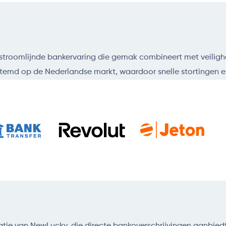
troomlijnde bankervaring die gemak combineert met veilighe
stemd op de Nederlandse markt, waardoor snelle stortinge