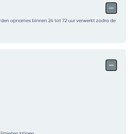
worden opnames binnen 24 tot 72 uur verwerkt zodra de
imieten krijgen.