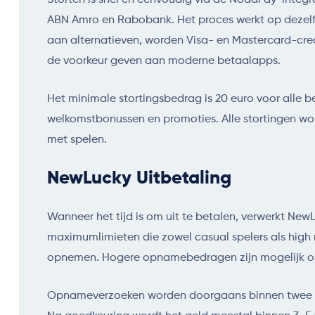
Storten is snel en eenvoudig via de NodaPay-integ
ABN Amro en Rabobank. Het proces werkt op dezelfde
aan alternatieven, worden Visa- en Mastercard-cred
de voorkeur geven aan moderne betaalapps.
Het minimale stortingsbedrag is 20 euro voor alle
welkomstbonussen en promoties. Alle stortingen wor
met spelen.
NewLucky Uitbetaling
Wanneer het tijd is om uit te betalen, verwerkt N
maximumlimieten die zowel casual spelers als high 
opnemen. Hogere opnamebedragen zijn mogelijk op
Opnameverzoeken worden doorgaans binnen twee ban