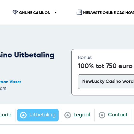
ONLINE CASINOS
NIEUWSTE ONLINE CASINO’
no Uitbetaling
Bonus:
100% tot 750 euro 
NewLucky Casino wordt
aan Visser
2025
code
Uitbetaling
Legaal
Contact