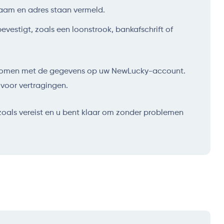
aam en adres staan vermeld.
vestigt, zoals een loonstrook, bankafschrift of
enkomen met de gegevens op uw NewLucky-account.
voor vertragingen.
 zoals vereist en u bent klaar om zonder problemen