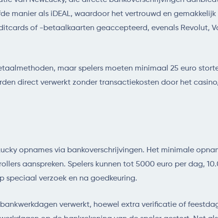
ratie van NewLucky, die directe bankoverschrijvingen aanbie
 manier als iDEAL, waardoor het vertrouwd en gemakkelijk te
itcards of -betaalkaarten geaccepteerd, evenals Revolut, Vo
 betaalmethoden, maar spelers moeten minimaal 25 euro stor
den direct verwerkt zonder transactiekosten door het casino
ewLucky opnames via bankoverschrijvingen. Het minimale opna
rollers aanspreken. Spelers kunnen tot 5000 euro per dag, 
 speciaal verzoek en na goedkeuring.
kwerkdagen verwerkt, hoewel extra verificatie of feestdag