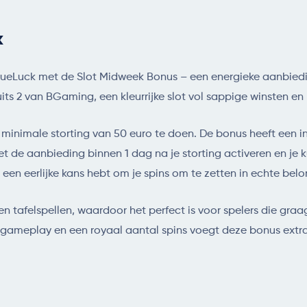
k
ueLuck met de Slot Midweek Bonus – een energieke aanbieding 
uits 2 van BGaming, een kleurrijke slot vol sappige winsten e
minimale storting van 50 euro te doen. De bonus heeft een in
et de aanbieding binnen 1 dag na je storting activeren en je 
 een eerlijke kans hebt om je spins om te zetten in echte belo
een tafelspellen, waardoor het perfect is voor spelers die g
e gameplay en een royaal aantal spins voegt deze bonus extr