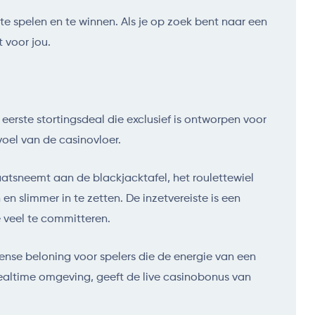
e spelen en te winnen. Als je op zoek bent naar een
 voor jou.
e eerste stortingsdeal die exclusief is ontworpen voor
voel van de casinovloer.
laatsneemt aan de blackjacktafel, het roulettewiel
en slimmer in te zetten. De inzetvereiste is een
e veel te committeren.
nsense beloning voor spelers die de energie van een
 realtime omgeving, geeft de live casinobonus van