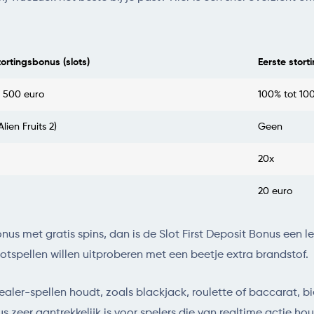
tortingsbonus (slots)
Eerste stort
t 500 euro
100% tot 10
lien Fruits 2)
Geen
20x
20 euro
nus met gratis spins, dan is de Slot First Deposit Bonus een 
lotspellen willen uitproberen met een beetje extra brandstof.
ealer-spellen houdt, zoals blackjack, roulette of baccarat,
 zeer aantrekkelijk is voor spelers die van realtime actie ho