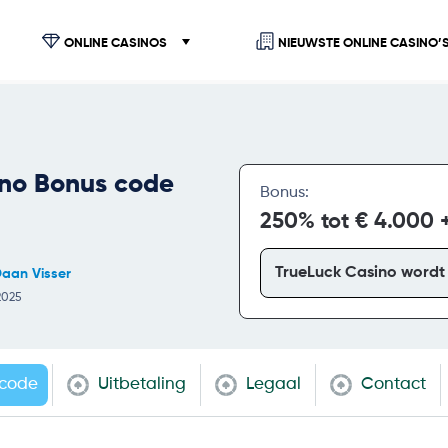
ONLINE CASINOS
NIEUWSTE ONLINE CASINO’
ino Bonus code
Bonus:
250% tot € 4.000 +
TrueLuck Casino wordt
aan Visser
2025
code
Uitbetaling
Legaal
Contact