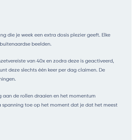
die je week een extra dosis plezier geeft. Elke
n buitenaardse beelden.
zetvereiste van 40x en zodra deze is geactiveerd,
kunt deze slechts één keer per dag claimen. De
ningen.
raag aan de rollen draaien en het momentum
a spanning toe op het moment dat je dat het meest