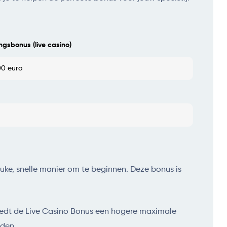
ingsbonus (live casino)
00 euro
leuke, snelle manier om te beginnen. Deze bonus is
 biedt de Live Casino Bonus een hogere maximale
uden.