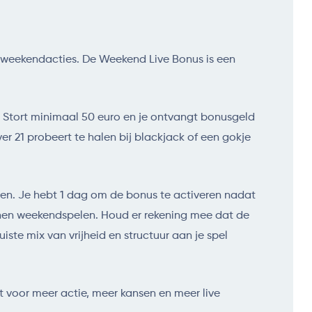
weekendacties. De Weekend Live Bonus is een
n. Stort minimaal 50 euro en je ontvangt bonusgeld
ever 21 probeert te halen bij blackjack of een gokje
sten. Je hebt 1 dag om de bonus te activeren nadat
annen weekendspelen. Houd er rekening mee dat de
te mix van vrijheid en structuur aan je spel
t voor meer actie, meer kansen en meer live