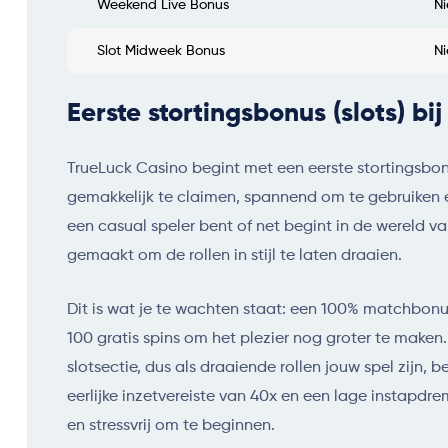
Weekend Live Bonus
Ni
Slot Midweek Bonus
Ni
Eerste stortingsbonus (slots) bi
TrueLuck Casino begint met een eerste stortingsbonu
gemakkelijk te claimen, spannend om te gebruiken e
een casual speler bent of net begint in de wereld va
gemaakt om de rollen in stijl te laten draaien.
Dit is wat je te wachten staat: een 100% matchbonus 
100 gratis spins om het plezier nog groter te maken.
slotsectie, dus als draaiende rollen jouw spel zijn, b
eerlijke inzetvereiste van 40x en een lage instapdre
en stressvrij om te beginnen.