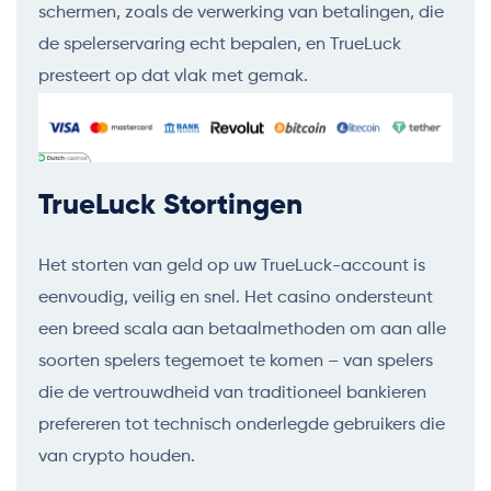
schermen, zoals de verwerking van betalingen, die
de spelerservaring echt bepalen, en TrueLuck
presteert op dat vlak met gemak.
TrueLuck Stortingen
Het storten van geld op uw TrueLuck-account is
eenvoudig, veilig en snel. Het casino ondersteunt
een breed scala aan betaalmethoden om aan alle
soorten spelers tegemoet te komen – van spelers
die de vertrouwdheid van traditioneel bankieren
prefereren tot technisch onderlegde gebruikers die
van crypto houden.