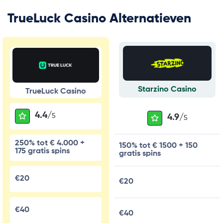
TrueLuck Casino Alternatieven
Starzino Casino
TrueLuck Casino
4.4/
5
4.9/
5
250% tot € 4.000 +
150% tot € 1500 + 150
175 gratis spins
gratis spins
€20
€20
€40
€40