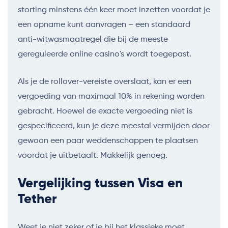
storting minstens één keer moet inzetten voordat je
een opname kunt aanvragen – een standaard
anti-witwasmaatregel die bij de meeste
gereguleerde online casino's wordt toegepast.
Als je de rollover-vereiste overslaat, kan er een
vergoeding van maximaal 10% in rekening worden
gebracht. Hoewel de exacte vergoeding niet is
gespecificeerd, kun je deze meestal vermijden door
gewoon een paar weddenschappen te plaatsen
voordat je uitbetaalt. Makkelijk genoeg.
Vergelijking tussen Visa en
Tether
Weet je niet zeker of je bij het klassieke moet