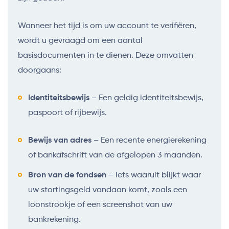
Wanneer het tijd is om uw account te verifiëren,
wordt u gevraagd om een aantal
basisdocumenten in te dienen. Deze omvatten
doorgaans:
Identiteitsbewijs
– Een geldig identiteitsbewijs,
paspoort of rijbewijs.
Bewijs van adres
– Een recente energierekening
of bankafschrift van de afgelopen 3 maanden.
Bron van de fondsen
– Iets waaruit blijkt waar
uw stortingsgeld vandaan komt, zoals een
loonstrookje of een screenshot van uw
bankrekening.