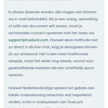
In plaats daarvan worden alle vragen van klanten
via e-mail behandeld. Als je een vraag, opmerking
of zelfs een document wilt sturen, moet je
rechtstreeks contact opnemen met het team via
support@trueluck.com
. Hoewel deze methode niet
zo direct is als live chat, krijg je doorgaans binnen
24 uur antwoord. Het is een meer traditionele
aanpak, maar het werkt nog steeds, vooral voor
gedetailleerde kwesties die een schriftelijk spoor
vereisen.
Hoewel Nederlandstalige spelers het gebrek aan
lokale ondersteuning misschien wat beperkend
vinden, is het e-mailsysteem van TrueLuck