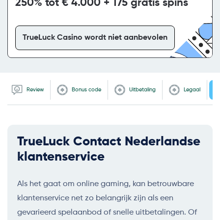
250% tot € 4.000 + 175 gratis spins
TrueLuck Casino wordt niet aanbevolen
Review
Bonus code
Uitbetaling
Legaal
TrueLuck Contact Nederlandse
klantenservice
Als het gaat om online gaming, kan betrouwbare
klantenservice net zo belangrijk zijn als een
gevarieerd spelaanbod of snelle uitbetalingen. Of