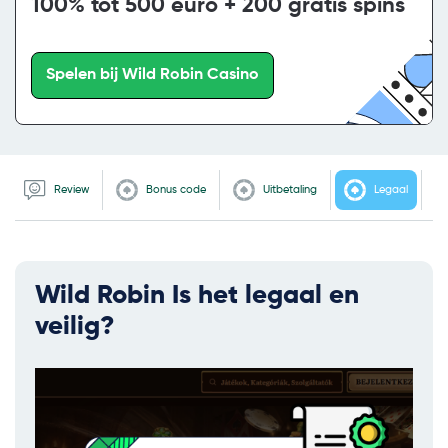
100% tot 500 euro + 200 gratis spins
Spelen bij Wild Robin Casino
Review
Bonus code
Uitbetaling
Legaal
Wild Robin Is het legaal en
veilig?