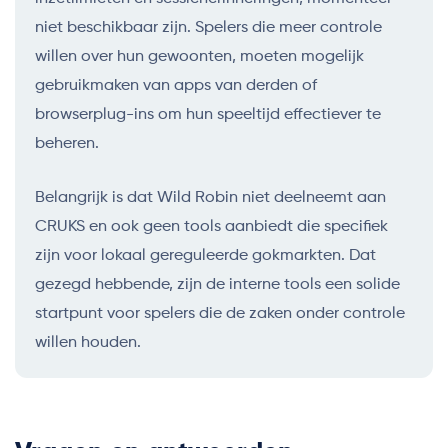
niet beschikbaar zijn. Spelers die meer controle
willen over hun gewoonten, moeten mogelijk
gebruikmaken van apps van derden of
browserplug-ins om hun speeltijd effectiever te
beheren.
Belangrijk is dat Wild Robin niet deelneemt aan
CRUKS en ook geen tools aanbiedt die specifiek
zijn voor lokaal gereguleerde gokmarkten. Dat
gezegd hebbende, zijn de interne tools een solide
startpunt voor spelers die de zaken onder controle
willen houden.