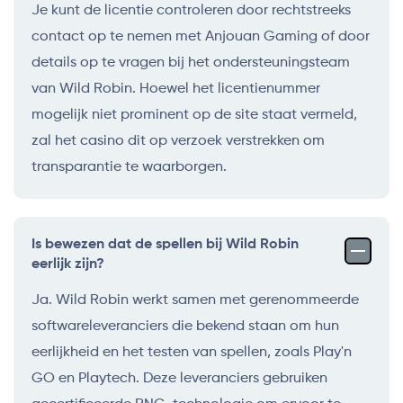
Je kunt de licentie controleren door rechtstreeks
contact op te nemen met Anjouan Gaming of door
details op te vragen bij het ondersteuningsteam
van Wild Robin. Hoewel het licentienummer
mogelijk niet prominent op de site staat vermeld,
zal het casino dit op verzoek verstrekken om
transparantie te waarborgen.
Is bewezen dat de spellen bij Wild Robin
eerlijk zijn?
Ja. Wild Robin werkt samen met gerenommeerde
softwareleveranciers die bekend staan om hun
eerlijkheid en het testen van spellen, zoals Play'n
GO en Playtech. Deze leveranciers gebruiken