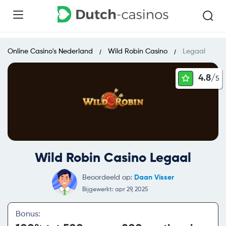
Online Casino's Nederland
Wild Robin Casino
Legaal
4.8/
5
Wild Robin Casino Legaal
Beoordeeld op:
Daan Visser
Bijgewerkt: apr 29, 2025
Bonus: