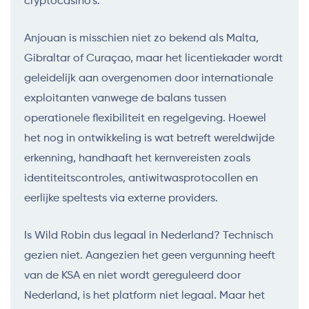
cryptocasino's.
Anjouan is misschien niet zo bekend als Malta,
Gibraltar of Curaçao, maar het licentiekader wordt
geleidelijk aan overgenomen door internationale
exploitanten vanwege de balans tussen
operationele flexibiliteit en regelgeving. Hoewel
het nog in ontwikkeling is wat betreft wereldwijde
erkenning, handhaaft het kernvereisten zoals
identiteitscontroles, antiwitwasprotocollen en
eerlijke speltests via externe providers.
Is Wild Robin dus legaal in Nederland? Technisch
gezien niet. Aangezien het geen vergunning heeft
van de KSA en niet wordt gereguleerd door
Nederland, is het platform niet legaal. Maar het