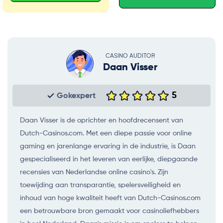
CASINO AUDITOR
Daan Visser
5
Gokexpert
Daan Visser is de oprichter en hoofdrecensent van
Dutch-Casinos.com. Met een diepe passie voor online
gaming en jarenlange ervaring in de industrie, is Daan
gespecialiseerd in het leveren van eerlijke, diepgaande
recensies van Nederlandse online casino's. Zijn
toewijding aan transparantie, spelersveiligheid en
inhoud van hoge kwaliteit heeft van Dutch-Casinos.com
een betrouwbare bron gemaakt voor casinoliefhebbers