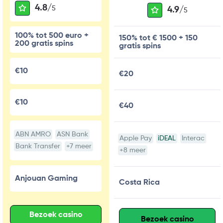
4.8/
5
4.9/
5
100% tot 500 euro +
150% tot € 1500 + 150
200 gratis spins
gratis spins
€10
€20
€10
€40
ABN AMRO
ASN Bank
Apple Pay
iDEAL
Interac
Bank Transfer
+7 meer
+8 meer
Anjouan Gaming
Costa Rica
Bezoek casino
Bezoek casino