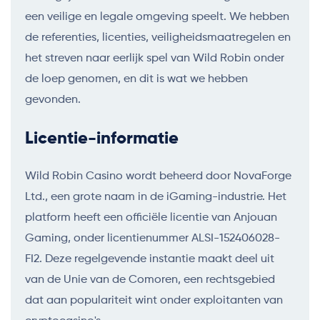
een veilige en legale omgeving speelt. We hebben
de referenties, licenties, veiligheidsmaatregelen en
het streven naar eerlijk spel van Wild Robin onder
de loep genomen, en dit is wat we hebben
gevonden.
Licentie-informatie
Wild Robin Casino wordt beheerd door NovaForge
Ltd., een grote naam in de iGaming-industrie. Het
platform heeft een officiële licentie van Anjouan
Gaming, onder licentienummer ALSI-152406028-
FI2. Deze regelgevende instantie maakt deel uit
van de Unie van de Comoren, een rechtsgebied
dat aan populariteit wint onder exploitanten van