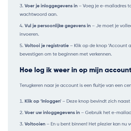
Voer je inloggegevens in
– Voeg je e-mailadres t
wachtwoord aan.
Vul je persoonlijke gegevens in
– Je moet je voll
invoeren.
Voltooi je registratie
– Klik op de knop ‘Account a
bevestigen om te beginnen met verkennen.
Hoe log ik weer in op mijn account
Terugkeren naar je account is een fluitje van een cen
Klik op ‘Inloggen'
– Deze knop bevindt zich naast ‘
Voer uw inloggegevens in
– Gebruik het e-mailad
Voltooien
– En u bent binnen! Het plezier kan nu 