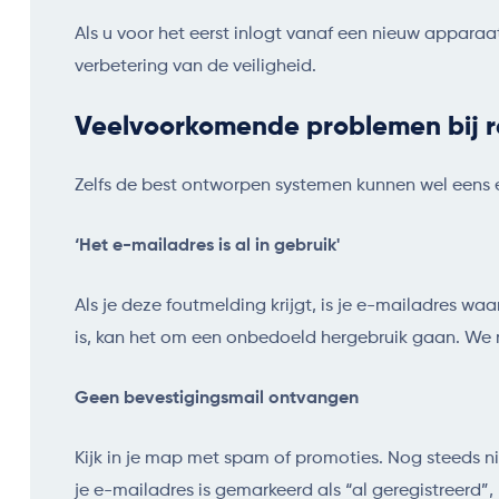
Als u voor het eerst inlogt vanaf een nieuw apparaat
verbetering van de veiligheid.
Veelvoorkomende problemen bij re
Zelfs de best ontworpen systemen kunnen wel eens een 
‘Het e-mailadres is al in gebruik'
Als je deze foutmelding krijgt, is je e-mailadres waa
is, kan het om een onbedoeld hergebruik gaan. We 
Geen bevestigingsmail ontvangen
Kijk in je map met spam of promoties. Nog steeds n
je e-mailadres is gemarkeerd als “al geregistreerd”,