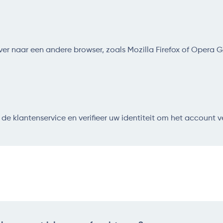
er naar een andere browser, zoals Mozilla Firefox of Opera G
de klantenservice en verifieer uw identiteit om het account v