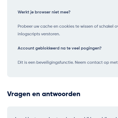
Werkt je browser niet mee?
Probeer uw cache en cookies te wissen of schakel ov
inlogscripts verstoren.
Account geblokkeerd na te veel pogingen?
Dit is een beveiligingsfunctie. Neem contact op met 
Vragen en antwoorden