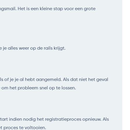
ngsmail. Het is een kleine stap voor een grote
e alles weer op de rails krijgt.
ls of je je al hebt aangemeld. Als dat niet het geval
 om het probleem snel op te lossen.
art indien nodig het registratieproces opnieuw. Als
t proces te voltooien.