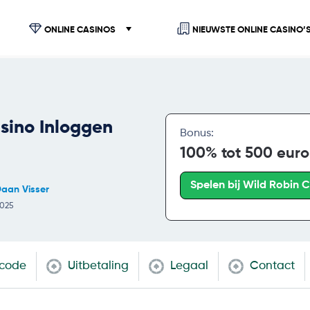
ONLINE CASINOS
NIEUWSTE ONLINE CASINO’
sino Inloggen
Bonus:
100% tot 500 euro 
Spelen bij Wild Robin 
aan Visser
2025
code
Uitbetaling
Legaal
Contact