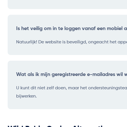
Is het veilig om in te loggen vanaf een mobiel
Natuurlijk! De website is beveiligd, ongeacht het app
Wat als ik mijn geregistreerde e-mailadres wil 
U kunt dit niet zelf doen, maar het ondersteuningst
bijwerken.