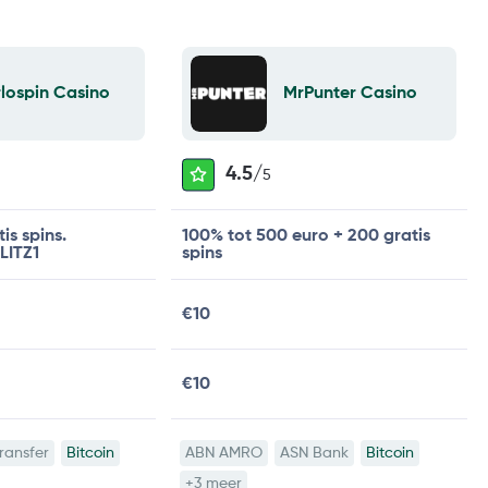
lospin Casino
MrPunter Casino
4.5/
5
is spins.
100% tot 500 euro + 200 gratis
LITZ1
spins
€10
€10
ransfer
Bitcoin
ABN AMRO
ASN Bank
Bitcoin
+3 meer