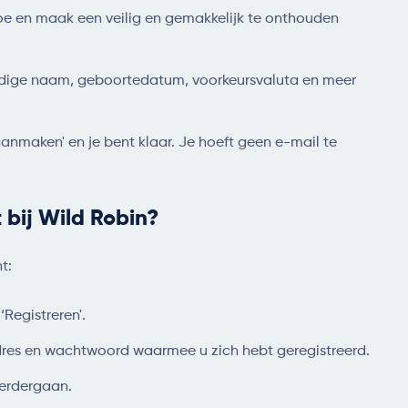
oe en maak een veilig en gemakkelijk te onthouden
edige naam, geboortedatum, voorkeursvaluta en meer
anmaken' en je bent klaar. Je hoeft geen e-mail te
 bij Wild Robin?
t:
Registreren'.
res en wachtwoord waarmee u zich hebt geregistreerd.
verdergaan.