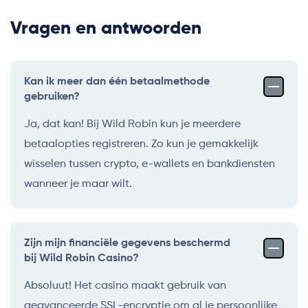
Vragen en antwoorden
Kan ik meer dan één betaalmethode
gebruiken?
Ja, dat kan! Bij Wild Robin kun je meerdere
betaalopties registreren. Zo kun je gemakkelijk
wisselen tussen crypto, e-wallets en bankdiensten
wanneer je maar wilt.
Zijn mijn financiële gegevens beschermd
bij Wild Robin Casino?
Absoluut! Het casino maakt gebruik van
geavanceerde SSL-encryptie om al je persoonlijke