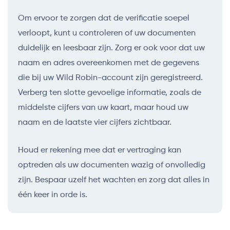
Om ervoor te zorgen dat de verificatie soepel
verloopt, kunt u controleren of uw documenten
duidelijk en leesbaar zijn. Zorg er ook voor dat uw
naam en adres overeenkomen met de gegevens
die bij uw Wild Robin-account zijn geregistreerd.
Verberg ten slotte gevoelige informatie, zoals de
middelste cijfers van uw kaart, maar houd uw
naam en de laatste vier cijfers zichtbaar.
Houd er rekening mee dat er vertraging kan
optreden als uw documenten wazig of onvolledig
zijn. Bespaar uzelf het wachten en zorg dat alles in
één keer in orde is.