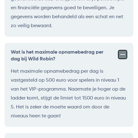
en financiële gegevens goed te beveiligen. Je
gegevens worden behandeld als een schat en net
zo veilig bewaard.
Wat is het maximale opnamebedrag per
dag bij Wild Robin?
Het maximale opnamebedrag per dag is
vastgesteld op 500 euro voor spelers in niveau 1
van het VIP-programma. Naarmate je hoger op de
ladder komt, stijgt de limiet tot 1500 euro in niveau
5. Het is zeker de moeite waard om door de
niveaus heen te gaan!