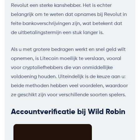
Revolut een sterke kanshebber. Het is echter
belangrijk om te weten dat opnames bij Revolut in
feite bankoverschrijvingen zijn, wat betekent dat
de uitbetalingstermijn een stuk langer is.
Als u met grotere bedragen werkt en snel geld wilt
opnemen, is Litecoin moeilijk te verslaan, vooral
voor cryptoliefhebbers die van onmiddellijke
voldoening houden. Uiteindelijk is de keuze aan u:
beide methoden hebben veel voordelen, waardoor
ze geschikt zijn voor verschillende soorten spelers.
Accountverificatie bij Wild Robin