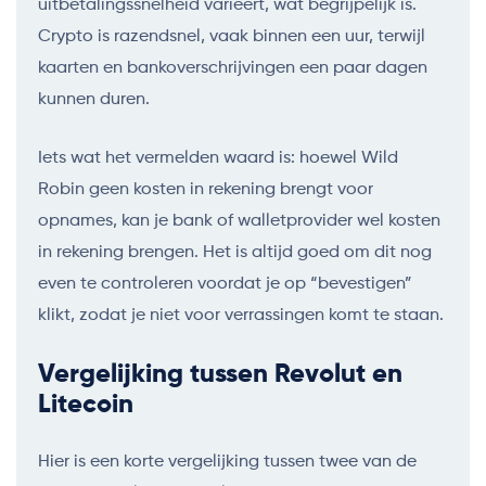
uitbetalingssnelheid varieert, wat begrijpelijk is.
Crypto is razendsnel, vaak binnen een uur, terwijl
kaarten en bankoverschrijvingen een paar dagen
kunnen duren.
Iets wat het vermelden waard is: hoewel Wild
Robin geen kosten in rekening brengt voor
opnames, kan je bank of walletprovider wel kosten
in rekening brengen. Het is altijd goed om dit nog
even te controleren voordat je op “bevestigen”
klikt, zodat je niet voor verrassingen komt te staan.
Vergelijking tussen Revolut en
Litecoin
Hier is een korte vergelijking tussen twee van de