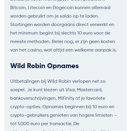
Bitcoin, Litecoin en Dogecoin kunnen allemaal
worden gebruikt om je saldo op te laden.
Stortingen worden doorgaans direct verwerkt en
het minimum begint bij slechts 10 euro voor de
meeste methoden. Beter nog, er zijn geen kosten
van het casino, wat altijd een welkome aanpak is.
Wild Robin Opnames
Uitbetalingen bij Wild Robin verlopen net zo
soepel. Je kunt kiezen uit Visa, Mastercard,
bankoverschrijvingen, MiFinity of je favoriete
crypto-opties. Opnames beginnen bij 10 euro en
crypto-gebruikers genieten van hogere limieten –
tot 5000 euro per transactie. De