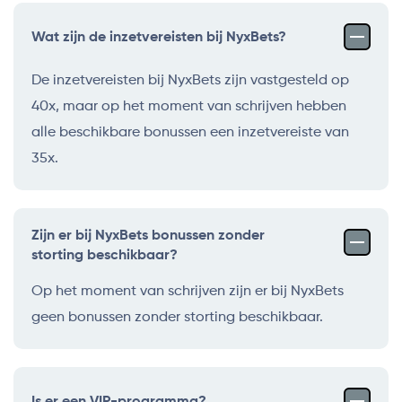
Wat zijn de inzetvereisten bij NyxBets?
De inzetvereisten bij NyxBets zijn vastgesteld op
40x, maar op het moment van schrijven hebben
alle beschikbare bonussen een inzetvereiste van
35x.
Zijn er bij NyxBets bonussen zonder
storting beschikbaar?
Op het moment van schrijven zijn er bij NyxBets
geen bonussen zonder storting beschikbaar.
Is er een VIP-programma?