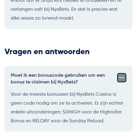
ervoor dat er altijd iets nieuws te ontdekken en te
verlangen valt bij NyxBets. En dat is precies wat
elke sessie zo lonend maakt.
Vragen en antwoorden
Moet ik een bonuscode gebruiken om een
bonus te claimen bij NyxBets?
Voor de meeste bonussen bij NyxBets Casino is
geen code nodig om ze te activeren. Er zijn echter
enkele uitzonderingen: 50HIGH voor de Highroller
Bonus en RELDAY voor de Sunday Reload.