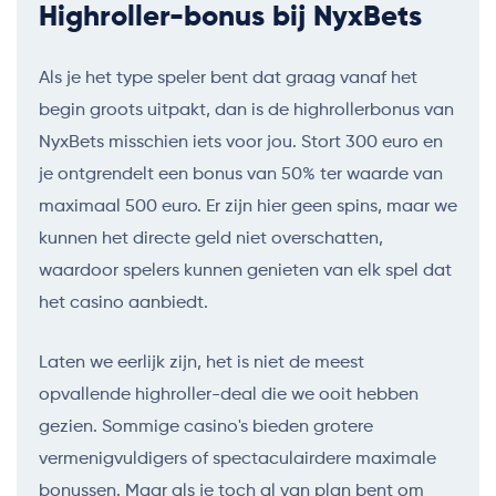
Highroller-bonus bij NyxBets
Als je het type speler bent dat graag vanaf het
begin groots uitpakt, dan is de highrollerbonus van
NyxBets misschien iets voor jou. Stort 300 euro en
je ontgrendelt een bonus van 50% ter waarde van
maximaal 500 euro. Er zijn hier geen spins, maar we
kunnen het directe geld niet overschatten,
waardoor spelers kunnen genieten van elk spel dat
het casino aanbiedt.
Laten we eerlijk zijn, het is niet de meest
opvallende highroller-deal die we ooit hebben
gezien. Sommige casino's bieden grotere
vermenigvuldigers of spectaculairdere maximale
bonussen. Maar als je toch al van plan bent om