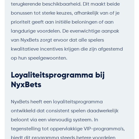
terugkerende beschikbaarheid. Dit maakt beide
bonussen tot sterke keuzes, afhankelijk van of je
prioriteit geeft aan initiële beloningen of aan
langdurige voordelen. De evenwichtige aanpak
van NyxBets zorgt ervoor dat alle spelers
kwalitatieve incentives krijgen die zijn afgestemd
op hun speelgewoonten.
Loyaliteitsprogramma bij
NyxBets
NyxBets heeft een loyaliteitsprogramma
ontwikkeld dat consistent spelen daadwerkelijk
beloont via een viervoudig systeem. In
tegenstelling tot oppervlakkige VIP-programma's,
biedt dit programma steeds betere voordelen