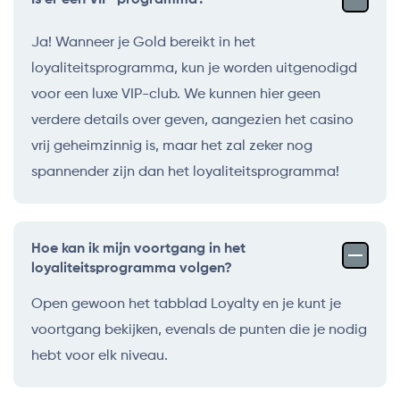
Ja! Wanneer je Gold bereikt in het
loyaliteitsprogramma, kun je worden uitgenodigd
voor een luxe VIP-club. We kunnen hier geen
verdere details over geven, aangezien het casino
vrij geheimzinnig is, maar het zal zeker nog
spannender zijn dan het loyaliteitsprogramma!
Hoe kan ik mijn voortgang in het
loyaliteitsprogramma volgen?
Open gewoon het tabblad Loyalty en je kunt je
voortgang bekijken, evenals de punten die je nodig
hebt voor elk niveau.