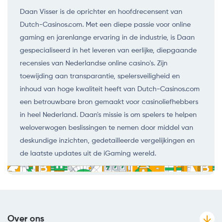
Daan Visser is de oprichter en hoofdrecensent van
Dutch-Casinos.com. Met een diepe passie voor online
gaming en jarenlange ervaring in de industrie, is Daan
gespecialiseerd in het leveren van eerlijke, diepgaande
recensies van Nederlandse online casino's. Zijn
toewijding aan transparantie, spelersveiligheid en
inhoud van hoge kwaliteit heeft van Dutch-Casinos.com
een betrouwbare bron gemaakt voor casinoliefhebbers
in heel Nederland. Daan's missie is om spelers te helpen
weloverwogen beslissingen te nemen door middel van
deskundige inzichten, gedetailleerde vergelijkingen en
de laatste updates uit de iGaming wereld.
Over ons