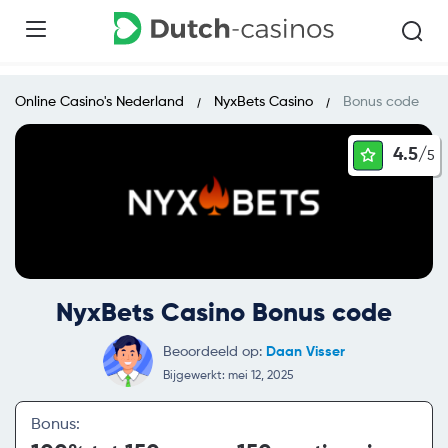
Online Casino's Nederland
NyxBets Casino
Bonus code
4.5/
5
NyxBets Casino Bonus code
Beoordeeld op:
Daan Visser
Bijgewerkt: mei 12, 2025
Bonus: