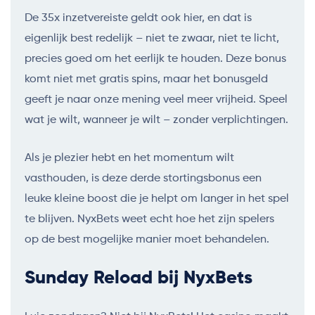
De 35x inzetvereiste geldt ook hier, en dat is
eigenlijk best redelijk – niet te zwaar, niet te licht,
precies goed om het eerlijk te houden. Deze bonus
komt niet met gratis spins, maar het bonusgeld
geeft je naar onze mening veel meer vrijheid. Speel
wat je wilt, wanneer je wilt – zonder verplichtingen.
Als je plezier hebt en het momentum wilt
vasthouden, is deze derde stortingsbonus een
leuke kleine boost die je helpt om langer in het spel
te blijven. NyxBets weet echt hoe het zijn spelers
op de best mogelijke manier moet behandelen.
Sunday Reload bij NyxBets