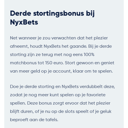
Derde stortingsbonus bij
NyxBets
Net wanneer je zou verwachten dat het plezier
afneemt, houdt NyxBets het gaande. Bij je derde
storting zijn ze terug met nog eens 100%
matchbonus tot 150 euro. Stort gewoon en geniet
van meer geld op je account, klaar om te spelen.
Doe je derde storting en NyxBets verdubbelt deze,
zodat je nog meer kunt spelen op je favoriete
spellen. Deze bonus zorgt ervoor dat het plezier
blijft duren, of je nu op de slots speelt of je geluk
beproeft aan de tafels.