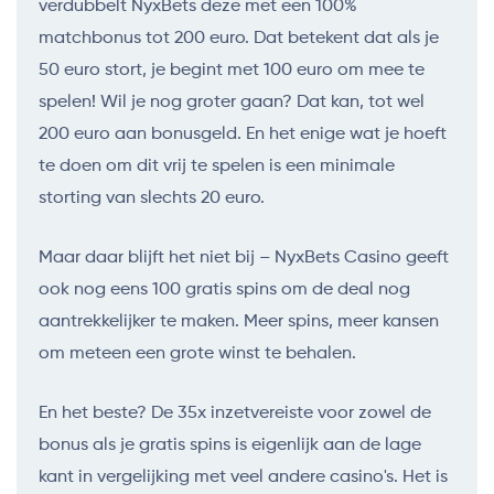
verdubbelt NyxBets deze met een 100%
matchbonus tot 200 euro. Dat betekent dat als je
50 euro stort, je begint met 100 euro om mee te
spelen! Wil je nog groter gaan? Dat kan, tot wel
200 euro aan bonusgeld. En het enige wat je hoeft
te doen om dit vrij te spelen is een minimale
storting van slechts 20 euro.
Maar daar blijft het niet bij – NyxBets Casino geeft
ook nog eens 100 gratis spins om de deal nog
aantrekkelijker te maken. Meer spins, meer kansen
om meteen een grote winst te behalen.
En het beste? De 35x inzetvereiste voor zowel de
bonus als je gratis spins is eigenlijk aan de lage
kant in vergelijking met veel andere casino's. Het is