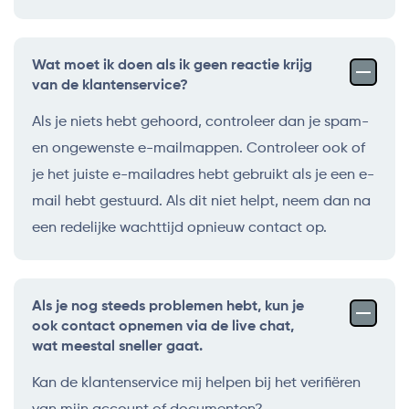
Wat moet ik doen als ik geen reactie krijg
van de klantenservice?
Als je niets hebt gehoord, controleer dan je spam-
en ongewenste e-mailmappen. Controleer ook of
je het juiste e-mailadres hebt gebruikt als je een e-
mail hebt gestuurd. Als dit niet helpt, neem dan na
een redelijke wachttijd opnieuw contact op.
Als je nog steeds problemen hebt, kun je
ook contact opnemen via de live chat,
wat meestal sneller gaat.
Kan de klantenservice mij helpen bij het verifiëren