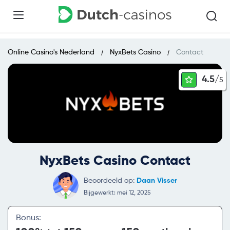
Online Casino's Nederland
NyxBets Casino
Contact
4.5/
5
NyxBets Casino Contact
Beoordeeld op:
Daan Visser
Bijgewerkt: mei 12, 2025
Bonus: