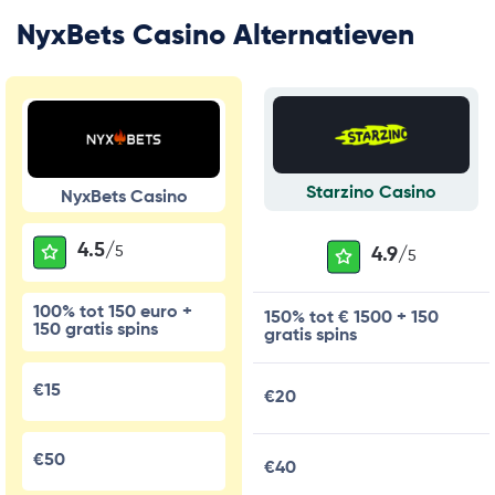
NyxBets Casino Alternatieven
Starzino Casino
NyxBets Casino
4.5/
5
4.9/
5
100% tot 150 euro +
150% tot € 1500 + 150
150 gratis spins
gratis spins
€15
€20
€50
€40