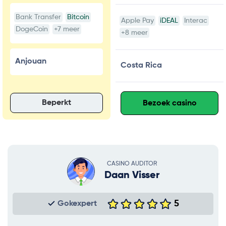
Bank Transfer
Bitcoin
Apple Pay
iDEAL
Interac
DogeCoin
+7 meer
+8 meer
Anjouan
Costa Rica
Beperkt
Bezoek casino
CASINO AUDITOR
Daan Visser
5
Gokexpert