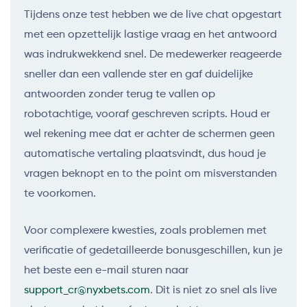
Tijdens onze test hebben we de live chat opgestart
met een opzettelijk lastige vraag en het antwoord
was indrukwekkend snel. De medewerker reageerde
sneller dan een vallende ster en gaf duidelijke
antwoorden zonder terug te vallen op
robotachtige, vooraf geschreven scripts. Houd er
wel rekening mee dat er achter de schermen geen
automatische vertaling plaatsvindt, dus houd je
vragen beknopt en to the point om misverstanden
te voorkomen.
Voor complexere kwesties, zoals problemen met
verificatie of gedetailleerde bonusgeschillen, kun je
het beste een e-mail sturen naar
support_cr@nyxbets.com
. Dit is niet zo snel als live