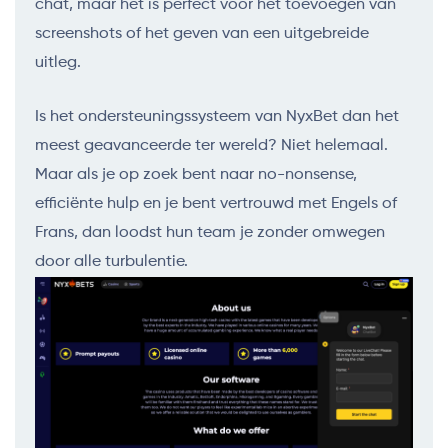
chat, maar het is perfect voor het toevoegen van
screenshots of het geven van een uitgebreide
uitleg.
Is het ondersteuningssysteem van NyxBet dan het
meest geavanceerde ter wereld? Niet helemaal.
Maar als je op zoek bent naar no-nonsense,
efficiënte hulp en je bent vertrouwd met Engels of
Frans, dan loodst hun team je zonder omwegen
door alle turbulentie.