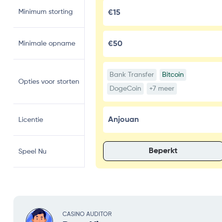
Minimum storting
€15
Minimale opname
€50
Bank Transfer
Bitcoin
Opties voor storten
DogeCoin
+7 meer
Anjouan
Licentie
Beperkt
Speel Nu
CASINO AUDITOR