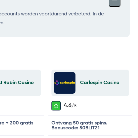
accounts worden voortdurend verbeterd. In de
n.
d Robin Casino
Carlospin Casino
4.6/
5
ro + 200 gratis
Ontvang 50 gratis spins.
Bonuscode: 50BLITZ1