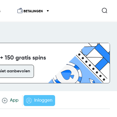
S
BETALINGEN
+ 150 gratis spins
niet aanbevolen
App
Inloggen