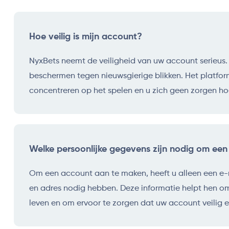
Hoe veilig is mijn account?
NyxBets neemt de veiligheid van uw account serieus.
beschermen tegen nieuwsgierige blikken. Het platfo
concentreren op het spelen en u zich geen zorgen ho
Welke persoonlijke gegevens zijn nodig om ee
Om een account aan te maken, heeft u alleen een e
en adres nodig hebben. Deze informatie helpt hen om 
leven en om ervoor te zorgen dat uw account veilig en 