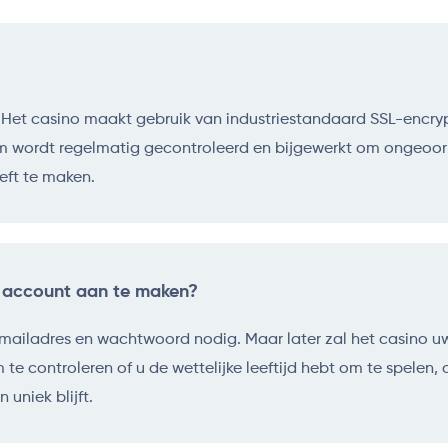
 Het casino maakt gebruik van industriestandaard SSL-encryp
rm wordt regelmatig gecontroleerd en bijgewerkt om ongeoor
eft te maken.
n account aan te maken?
-mailadres en wachtwoord nodig. Maar later zal het casino
te controleren of u de wettelijke leeftijd hebt om te spelen
uniek blijft.