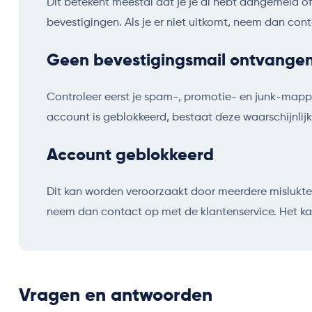
Dit betekent meestal dat je je al hebt aangemeld o
bevestigingen. Als je er niet uitkomt, neem dan conta
Geen bevestigingsmail ontvange
Controleer eerst je spam-, promotie- en junk-mappen,
account is geblokkeerd, bestaat deze waarschijnlij
Account geblokkeerd
Dit kan worden veroorzaakt door meerdere mislukte
neem dan contact op met de klantenservice. Het k
Vragen en antwoorden