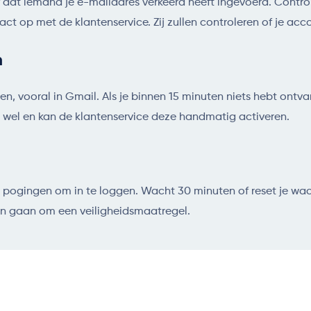
f dat iemand je e-mailadres verkeerd heeft ingevoerd. Contro
ct op met de klantenservice. Zij zullen controleren of je acco
n
 vooral in Gmail. Als je binnen 15 minuten niets hebt ontvang
k wel en kan de klantenservice deze handmatig activeren.
 pogingen om in te loggen. Wacht 30 minuten of reset je wac
an gaan om een veiligheidsmaatregel.