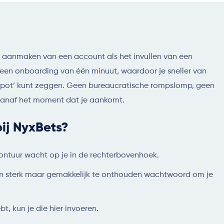
het aanmaken van een account als het invullen van een
 een onboarding van één minuut, waardoor je sneller van
ckpot’ kunt zeggen. Geen bureaucratische rompslomp, geen
vanaf het moment dat je aankomt.
ij NyxBets?
ontuur wacht op je in de rechterbovenhoek.
n sterk maar gemakkelijk te onthouden wachtwoord om je
t, kun je die hier invoeren.