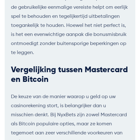
de gebruikelijke eenmalige vereiste helpt om eerlijk
spel te behouden en tegelijkertijd uitbetalingen
toegankelijk te houden. Hoewel het niet perfect is,
is het een evenwichtige aanpak die bonusmisbruik
ontmoedigt zonder buitensporige beperkingen op
te leggen.
Vergelijking tussen Mastercard
en Bitcoin
De keuze van de manier waarop u geld op uw
casinorekening stort, is belangrijker dan u
misschien denkt. Bij NyxBets zijn zowel Mastercard
als Bitcoin populaire opties, maar ze komen
tegemoet aan zeer verschillende voorkeuren van