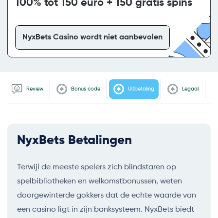
100% tot 150 euro + 150 gratis spins
NyxBets Casino wordt niet aanbevolen
Review
Bonus code
Uitbetaling
Legaal
NyxBets Betalingen
Terwijl de meeste spelers zich blindstaren op
spelbibliotheken en welkomstbonussen, weten
doorgewinterde gokkers dat de echte waarde van
een casino ligt in zijn banksysteem. NyxBets biedt