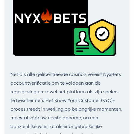
Net als alle gelicentieerde casino's vereist NyxBets
accountverificatie om te voldoen aan de
regelgeving en zowel het platform als zijn spelers
te beschermen. Het Know Your Customer (KYC)-
proces treedt in werking op belangrijke momenten,
meestal vóór uw eerste opname, na een
aanzienlijke winst of als er ongebruikelijke