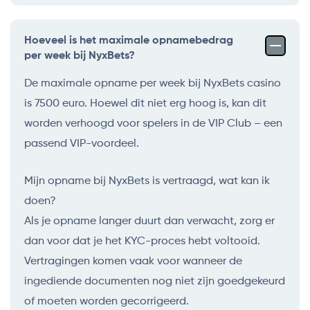
Hoeveel is het maximale opnamebedrag
per week bij NyxBets?
De maximale opname per week bij NyxBets casino
is 7500 euro. Hoewel dit niet erg hoog is, kan dit
worden verhoogd voor spelers in de VIP Club – een
passend VIP-voordeel.
Mijn opname bij NyxBets is vertraagd, wat kan ik
doen?
Als je opname langer duurt dan verwacht, zorg er
dan voor dat je het KYC-proces hebt voltooid.
Vertragingen komen vaak voor wanneer de
ingediende documenten nog niet zijn goedgekeurd
of moeten worden gecorrigeerd.