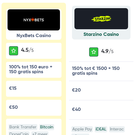
Starzino Casino
NyxBets Casino
4.5/
5
4.9/
5
100% tot 150 euro +
150% tot € 1500 + 150
150 gratis spins
gratis spins
€15
€20
€50
€40
Bank Transfer
Bitcoin
Apple Pay
iDEAL
Interac
DogeCoin
+7 meer