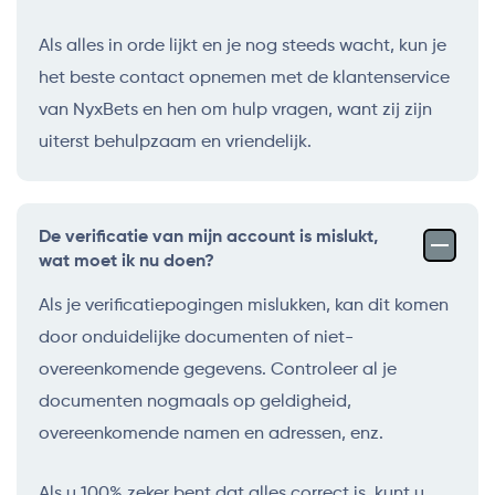
Als alles in orde lijkt en je nog steeds wacht, kun je
het beste contact opnemen met de klantenservice
van NyxBets en hen om hulp vragen, want zij zijn
uiterst behulpzaam en vriendelijk.
De verificatie van mijn account is mislukt,
wat moet ik nu doen?
Als je verificatiepogingen mislukken, kan dit komen
door onduidelijke documenten of niet-
overeenkomende gegevens. Controleer al je
documenten nogmaals op geldigheid,
overeenkomende namen en adressen, enz.
Als u 100% zeker bent dat alles correct is, kunt u