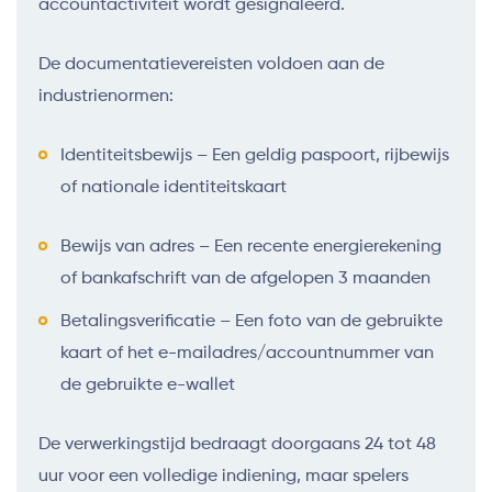
accountactiviteit wordt gesignaleerd.
De documentatievereisten voldoen aan de
industrienormen:
Identiteitsbewijs – Een geldig paspoort, rijbewijs
of nationale identiteitskaart
Bewijs van adres – Een recente energierekening
of bankafschrift van de afgelopen 3 maanden
Betalingsverificatie – Een foto van de gebruikte
kaart of het e-mailadres/accountnummer van
de gebruikte e-wallet
De verwerkingstijd bedraagt doorgaans 24 tot 48
uur voor een volledige indiening, maar spelers